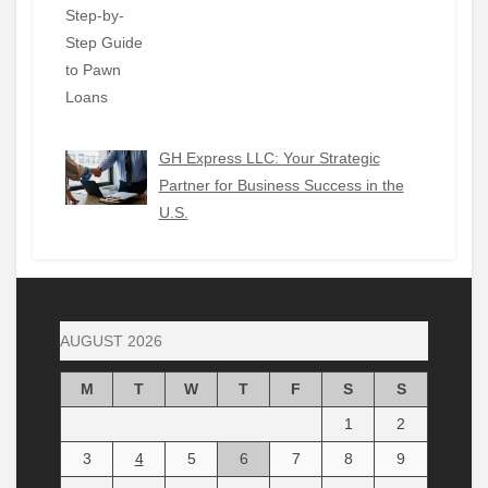
GH Express LLC: Your Strategic
Partner for Business Success in the
U.S.
AUGUST 2026
M
T
W
T
F
S
S
1
2
3
4
5
6
7
8
9