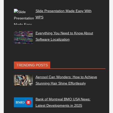
Slide Presentation Made Easy With
WPS
Everything You Need to Know About
Software Localization
TRENDING POSTS
Aerosol Can Wonders: How to Achieve
Stunning Hair Shine Effortlessly
Bank of Montreal BMO USA News:
Latest Developments in 2025