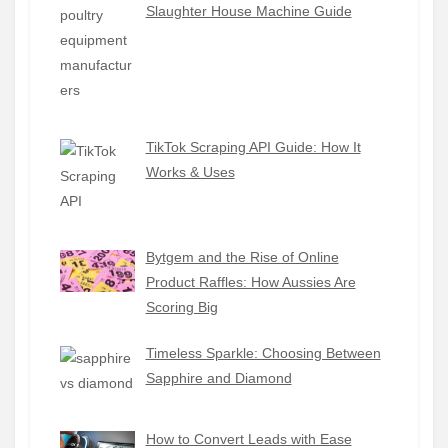
Slaughter House Machine Guide
TikTok Scraping API Guide: How It
Works & Uses
Bytgem and the Rise of Online
Product Raffles: How Aussies Are
Scoring Big
Timeless Sparkle: Choosing Between
Sapphire and Diamond
How to Convert Leads with Ease