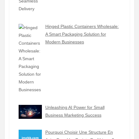
Hinged Plastic Containers Wholesale:
A Smart Packaging Solution for
Modern Businesses
Unleashing AI Power for Small
Business Marketing Success
Pourquoi Choisir Une Structure En