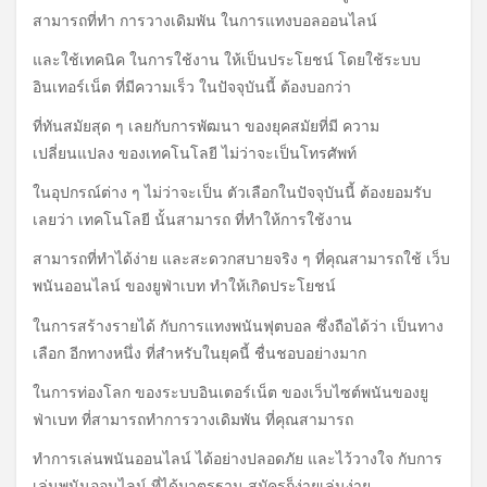
สามารถที่ทำ การวางเดิมพัน ในการแทงบอลออนไลน์
และใช้เทคนิค ในการใช้งาน ให้เป็นประโยชน์ โดยใช้ระบบ
อินเทอร์เน็ต ที่มีความเร็ว ในปัจจุบันนี้ ต้องบอกว่า
ที่ทันสมัยสุด ๆ เลยกับการพัฒนา ของยุคสมัยที่มี ความ
เปลี่ยนแปลง ของเทคโนโลยี ไม่ว่าจะเป็นโทรศัพท์
ในอุปกรณ์ต่าง ๆ ไม่ว่าจะเป็น ตัวเลือกในปัจจุบันนี้ ต้องยอมรับ
เลยว่า เทคโนโลยี นั้นสามารถ ที่ทำให้การใช้งาน
สามารถที่ทำได้ง่าย และสะดวกสบายจริง ๆ ที่คุณสามารถใช้ เว็บ
พนันออนไลน์ ของยูฟ่าเบท ทำให้เกิดประโยชน์
ในการสร้างรายได้ กับการแทงพนันฟุตบอล ซึ่งถือได้ว่า เป็นทาง
เลือก อีกทางหนึ่ง ที่สำหรับในยุคนี้ ชื่นชอบอย่างมาก
ในการท่องโลก ของระบบอินเตอร์เน็ต ของเว็บไซต์พนันของยู
ฟ่าเบท ที่สามารถทำการวางเดิมพัน ที่คุณสามารถ
ทำการเล่นพนันออนไลน์ ได้อย่างปลอดภัย และไว้วางใจ กับการ
เล่นพนันออนไลน์ ที่ได้มาตรฐาน สมัครก็ง่ายเล่นง่าย