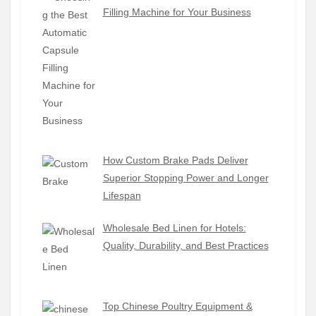
Filling Machine for Your Business
How Custom Brake Pads Deliver
Superior Stopping Power and Longer
Lifespan
Wholesale Bed Linen for Hotels:
Quality, Durability, and Best Practices
Top Chinese Poultry Equipment &