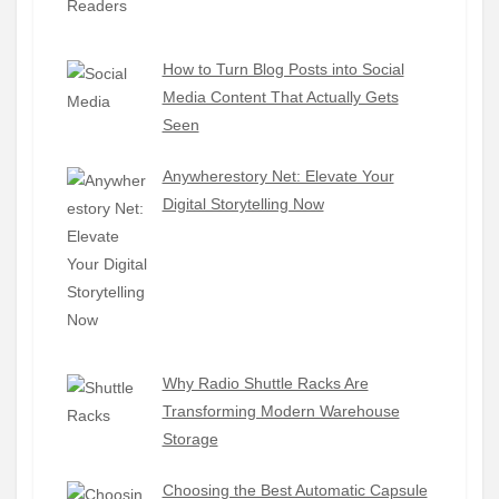
How to Turn Blog Posts into Social
Media Content That Actually Gets
Seen
Anywherestory Net: Elevate Your
Digital Storytelling Now
Why Radio Shuttle Racks Are
Transforming Modern Warehouse
Storage
Choosing the Best Automatic Capsule