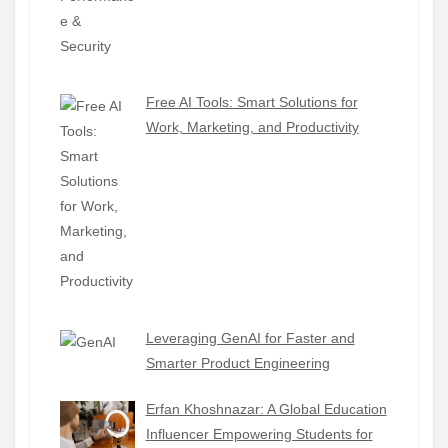
Free AI Tools: Smart Solutions for
Work, Marketing, and Productivity
Leveraging GenAI for Faster and
Smarter Product Engineering
Erfan Khoshnazar: A Global Education
Influencer Empowering Students for