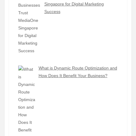
Singapore for Digital Marketing
Success
What is Dynamic Route Optimization and
How Does It Benefit Your Business?