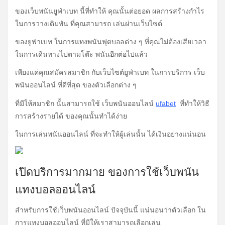
ของเว็บพนันยูฟ่าเบท นี้ที่ทำให้ คุณนั้นต่อยอด ผลการสร้างกำไร
ในการวางเดิมพัน ที่คุณสามารถ เล่นผ่านเว็บไซต์
ของยูฟ่าเบท ในการแทงพนันฟุตบอลต่าง ๆ ที่คุณไม่ต้องเสียเวลา
ในการเดินทางไปตามโต๊ะ พนันอีกต่อไปแล้ว
เพียงแค่คุณสมัครสมาชิก กับเว็บไซต์ยูฟ่าเบท ในการบริการ เว็บ
พนันออนไลน์ ที่ดีที่สุด ของตัวเลือกต่าง ๆ
ที่มีให้สมาชิก นั้นสามารถใช้ เว็บพนันออนไลน์
ufabet
ที่ทำให้วิธี
การสร้างรายได้ ของคุณนั้นทำได้ง่าย
ในการเล่นพนันออนไลน์ ที่จะทำให้ผู้เล่นนั้น ได้เงินอย่างแน่นอน
เปิดบริการมากมาย ของการใช้เว็บพนัน
แทงบอลออนไลน์
สำหรับการใช้เว็บพนันออนไลน์ ปัจจุบันนี้ แน่นอนว่าตัวเลือก ใน
การแทงบอลออนไลน์ ที่มีให้เราสามารถเลือกเล่น