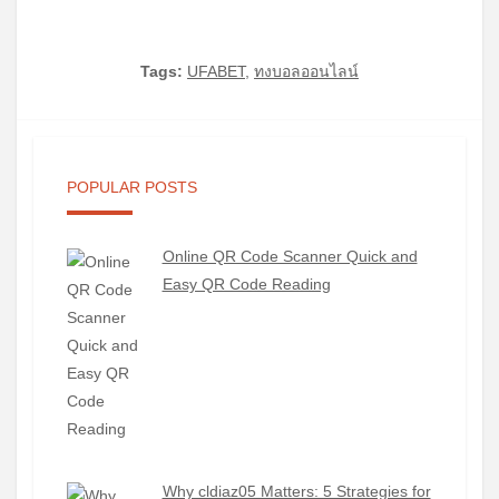
Tags:
UFABET
,
ทงบอลออนไลน์
POPULAR POSTS
Online QR Code Scanner Quick and
Easy QR Code Reading
Why cldiaz05 Matters: 5 Strategies for