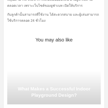
ตลอดเวลา เพราะเว็บไซต์ของยูฟ่าเบท เปิดให้บริการ
กับลูกค้านั้นสามารถที่ใช้งาน ได้สะดวกสบาย และผู้เล่นสามารถ
ใช้บริการตลอด 24 ชั่วโมง
You may also like
What Makes a Successful Indoor
Playground Design?