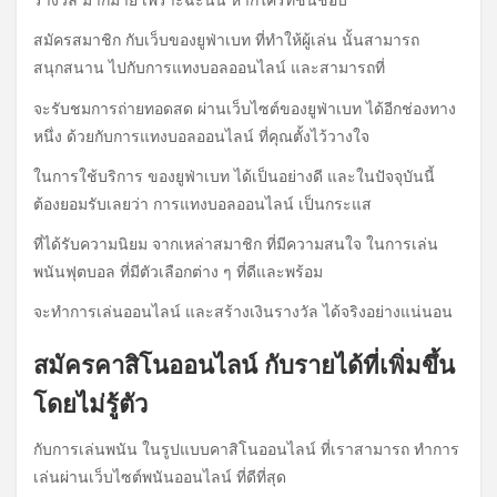
รางวัล มากมาย เพราะฉะนั้น หากใครที่ชื่นชอบ
สมัครสมาชิก กับเว็บของยูฟ่าเบท ที่ทำให้ผู้เล่น นั้นสามารถ
สนุกสนาน ไปกับการแทงบอลออนไลน์ และสามารถที่
จะรับชมการถ่ายทอดสด ผ่านเว็บไซต์ของยูฟ่าเบท ได้อีกช่องทาง
หนึ่ง ด้วยกับการแทงบอลออนไลน์ ที่คุณตั้งไว้วางใจ
ในการใช้บริการ ของยูฟ่าเบท ได้เป็นอย่างดี และในปัจจุบันนี้
ต้องยอมรับเลยว่า การแทงบอลออนไลน์ เป็นกระแส
ที่ได้รับความนิยม จากเหล่าสมาชิก ที่มีความสนใจ ในการเล่น
พนันฟุตบอล ที่มีตัวเลือกต่าง ๆ ที่ดีและพร้อม
จะทำการเล่นออนไลน์ และสร้างเงินรางวัล ได้จริงอย่างแน่นอน
สมัครคาสิโนออนไลน์ กับรายได้ที่เพิ่มขึ้น
โดยไม่รู้ตัว
กับการเล่นพนัน ในรูปแบบคาสิโนออนไลน์ ที่เราสามารถ ทำการ
เล่นผ่านเว็บไซต์พนันออนไลน์ ที่ดีที่สุด