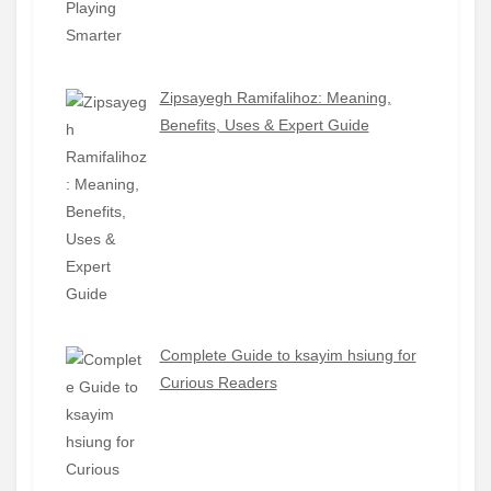
Zipsayegh Ramifalihoz: Meaning,
Benefits, Uses & Expert Guide
Complete Guide to ksayim hsiung for
Curious Readers